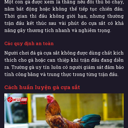
Một con gà được xem là thắng nếu đối thủ bỏ chạy,
nằm bất động hoặc không thể tiếp tục chiến đấu.
Thời gian thi đấu không giới hạn, nhưng thường
trận đấu kết thúc sau vài phút do cựa sắt có khả
năng gây thương tích nhanh và nghiêm trọng.
Các quy định an toàn
Người chơi đá gà cựa sắt không được dùng chất kích
thích cho gà hoặc can thiệp khi trận đấu đang diễn
ra. Trường gà uy tín luôn có người giám sát đảm bảo
tính công bằng và trung thực trong từng trận đấu.
Cách huấn luyện gà cựa sắt