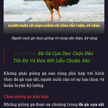
Người nuôi gà chọn giống vô cùng cẩn thận, kỹ càng
Xem thêm:
Đá Gà Cựa Dao: Cuộc Đấu
Tốc Độ Và Đòn Kết Liễu Chuẩn Xác
Không phải giống gà nào cũng phù hợp với hình
thức đá gà cựa sắt, người nuôi cần có sự lựa chọn và
huấn luyện kỹ lưỡng.
Chọn giống gà phù hợp
Những giống gà được ưa chuộng trong
đá gà cựa sắt