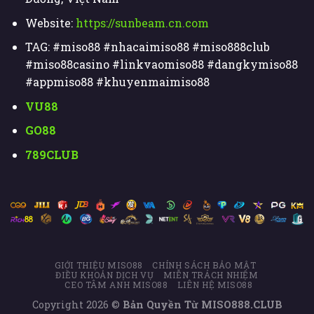
Website:
https://sunbeam.cn.com
TAG: #miso88 #nhacaimiso88 #miso888club
#miso88casino #linkvaomiso88 #dangkymiso88
#appmiso88 #khuyenmaimiso88
VU88
GO88
789CLUB
GIỚI THIỆU MISO88
CHÍNH SÁCH BẢO MẬT
ĐIỀU KHOẢN DỊCH VỤ
MIỄN TRÁCH NHIỆM
CEO TÂM ANH MISO88
LIÊN HỆ MISO88
Copyright 2026 ©
Bản Quyền Từ MISO888.CLUB