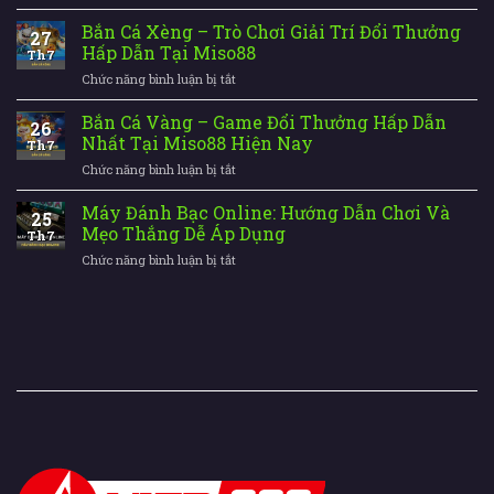
Bắn
Cuộc
Đổi
Cá
Bắn Cá Xèng – Trò Chơi Giải Trí Đổi Thưởng
Săn
Thưởng
27
Jackpot
Đổi
Hấp Dẫn Tại Miso88
Không
Th7
Lũy
Thưởng
Thể
ở
Chức năng bình luận bị tắt
Tiến
Kỳ
Bỏ
Bắn
–
Ảo
Lỡ
Cá
Bắn Cá Vàng – Game Đổi Thưởng Hấp Dẫn
Săn
Tại
26
Xèng
Thưởng
Nhất Tại Miso88 Hiện Nay
Miso88
Th7
–
Khủng
ở
Chức năng bình luận bị tắt
Trò
Mỗi
Bắn
Chơi
Ngày
Cá
Máy Đánh Bạc Online: Hướng Dẫn Chơi Và
Giải
Tại
25
Vàng
Trí
Mẹo Thắng Dễ Áp Dụng
Miso88
Th7
–
Đổi
ở
Chức năng bình luận bị tắt
Game
Thưởng
Máy
Đổi
Hấp
Đánh
Thưởng
Dẫn
Bạc
Hấp
Tại
Online:
Dẫn
Miso88
Hướng
Nhất
Dẫn
Tại
Chơi
Miso88
Và
Hiện
Mẹo
Nay
Thắng
Dễ
Áp