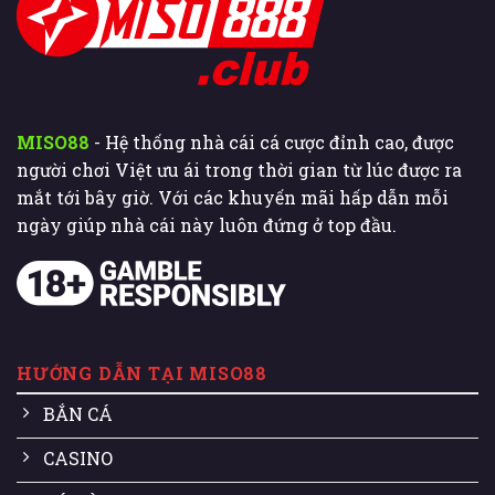
Dụng
MISO88
- Hệ thống nhà cái cá cược đỉnh cao, được
người chơi Việt ưu ái trong thời gian từ lúc được ra
mắt tới bây giờ. Với các khuyến mãi hấp dẫn mỗi
ngày giúp nhà cái này luôn đứng ở top đầu.
HƯỚNG DẪN TẠI MISO88
BẮN CÁ
CASINO