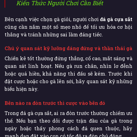
Kiến Thức Người Chơi Cần Biết
Bên cạnh việc chọn gà giỏi, người chơi
đá gà cựa sắt
cũng cần nắm một số mẹo nhỏ để tối ưu hóa cơ hội
thắng và tránh những sai lầm đáng tiếc.
Chú ý quan sát kỹ lưỡng dáng đứng và thần thái gà
Chiến kê tốt thường đứng thẳng, cổ cao, mắt sáng và
quan sát linh hoạt. Nếu gà run chân, nhìn lơ đễnh
hoặc quá hiền, khả năng thi đấu sẽ kém. Trước khi
đặt cược hoặc cho gà lên sới, hãy quan sát kỹ những
biểu hiện này.
Bên nào ra đòn trước thì cược vào bên đó
Trong đá gà cựa sắt, ai ra đòn trước thường chiếm ưu
thế. Nếu bạn theo dõi được trận đầu của gà trong
ngày hoặc thấy phong cách đá quen thuộc, hãy
mạnh dạn đặt vào con có tốc độ ra đòn chủ động.