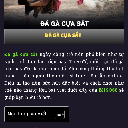
Đá gà cựa sắt
ngày càng trở nên phổ biến nhờ sự
kịch tính top đầu hiện nay. Theo đó, mỗi trận đá gà
loại này đều là một màn đối đầu căng thẳng, thu hút
hàng triệu người theo dõi cả trực tiếp lẫn online.
Điều gì tạo nên sức hút đặc biệt và cách chơi như
thế nào thắng lớn, bài viết dưới đây của
MISO88
sẽ
giúp bạn hiểu rõ hơn.
Nội dung bài viết: