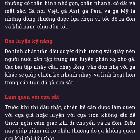
thường có thân hình nhỏ gọn, chân nhanh, cổ dài và
mắt sắc. Gà nòi Việt, gà Asil, gà Peru và gà Mỹ là
những dòng thường được lựa chọn vì tốc độ ra đòn
và khả năng chịu đòn tốt.
Rèn luyện kỹ năng
Do tính chất trận đấu quyết định trong vài giây nên
người nuôi cần tập trung rèn luyện phản xạ cho gà.
Các bài tập nhảy cầu, chạy lồng, vần đòn nhẹ với gà
khác sẽ giúp chiến kê nhanh nhạy và linh hoạt hơn
trong các trận đá gà cựa sắt.
Làm quen với cựa sắt
Trước khi thi đấu thật, chiến kê cần được làm quen
với cựa giả hoặc luyện với cựa tròn không sắc để
thích nghi cảm giác khi di chuyển và ra đòn. Điều
này giúp giảm rủi ro chấn thương do gà không quen
cựa khi thi đấu thật.