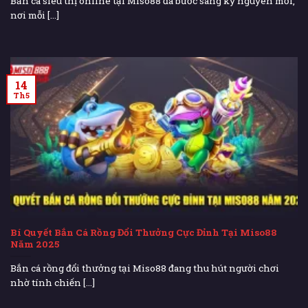
Bắn cá siêu thị online tại Miso88 đã bước sang kỷ nguyên mới,
nơi mỗi [...]
14
Th5
Bí Quyết Bắn Cá Rồng Đổi Thưởng Cực Đỉnh Tại Miso88
Năm 2025
Bắn cá rồng đổi thưởng tại Miso88 đang thu hút người chơi
nhờ tính chiến [...]