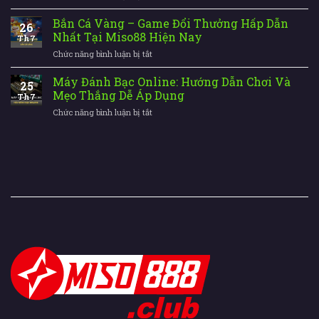
Bỏ
Bắn
–
Ảo
Lỡ
Cá
Bắn Cá Vàng – Game Đổi Thưởng Hấp Dẫn
Săn
Tại
26
Xèng
Thưởng
Nhất Tại Miso88 Hiện Nay
Miso88
Th7
–
Khủng
ở
Chức năng bình luận bị tắt
Trò
Mỗi
Bắn
Chơi
Ngày
Cá
Máy Đánh Bạc Online: Hướng Dẫn Chơi Và
Giải
Tại
25
Vàng
Trí
Mẹo Thắng Dễ Áp Dụng
Miso88
Th7
–
Đổi
ở
Chức năng bình luận bị tắt
Game
Thưởng
Máy
Đổi
Hấp
Đánh
Thưởng
Dẫn
Bạc
Hấp
Tại
Online:
Dẫn
Miso88
Hướng
Nhất
Dẫn
Tại
Chơi
Miso88
Và
Hiện
Mẹo
Nay
Thắng
Dễ
Áp
Dụng