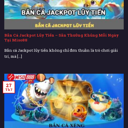
Bắn Cá Jackpot Lũy Tiến – Săn Thưởng Khủng Mỗi Ngày
Tại Miso88
Bắn cá Jackpot lũy tiến không chỉ đơn thuần là trò chơi giải
trí, mà [...]
27
Th7