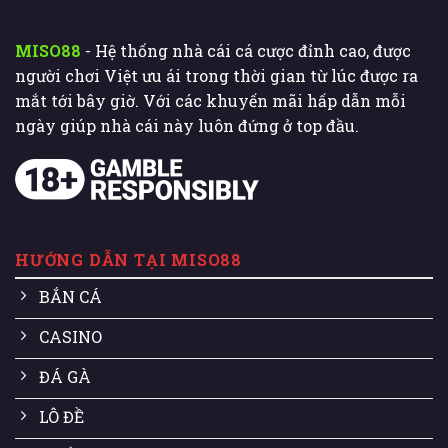
MISO88
- Hệ thống nhà cái cá cược đỉnh cao, được
người chơi Việt ưu ái trong thời gian từ lúc được ra
mắt tới bây giờ. Với các khuyến mãi hấp dẫn mỗi
ngày giúp nhà cái này luôn đứng ở top đầu.
HƯỚNG DẪN TẠI MISO88
BẮN CÁ
CASINO
ĐÁ GÀ
LÔ ĐỀ