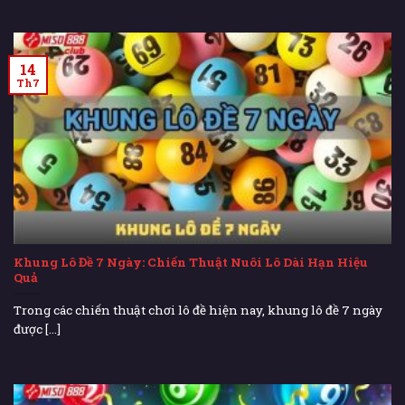
14
Th7
Khung Lô Đề 7 Ngày: Chiến Thuật Nuôi Lô Dài Hạn Hiệu
Quả
Trong các chiến thuật chơi lô đề hiện nay, khung lô đề 7 ngày
được [...]