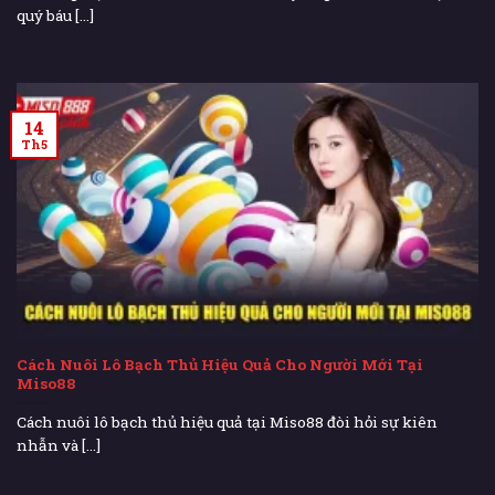
quý báu [...]
14
Th5
Cách Nuôi Lô Bạch Thủ Hiệu Quả Cho Người Mới Tại
Miso88
Cách nuôi lô bạch thủ hiệu quả tại Miso88 đòi hỏi sự kiên
nhẫn và [...]