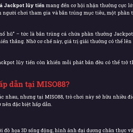
á Jackpot lũy tiến
mang đến cơ hội nhận thưởng cực lớ
n người chơi tham gia và bắn trúng mục tiêu, một phần 
nổ hũ” – tức là bắn trúng cá chứa phần thưởng Jackpot.
hiến thắng. Nhờ cơ chế này, giá trị giải thưởng có thể lên
ckpot lũy tiến còn khiến mỗi phát bắn đều có thể trở t
hấp dẫn tại MISO88?
ác nhau, nhưng tại MISO88, trò chơi này sở hữu nhiều đ
 nên đặc biệt hấp dẫn.
với đồ họa 3D sống động, hình ảnh đại dương chân thực 