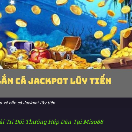
ệu về bắn cá Jackpot lũy tiến
ải Trí Đổi Thưởng Hấp Dẫn Tại Miso88