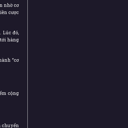
n nhờ cơ
tiền cược
 Lúc đó,
 tới hàng
hành “cơ
iểm cộng
và chuyển