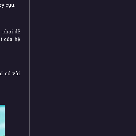
kỳ cựu.
 chơi dễ
i của hệ
ỉ có vài