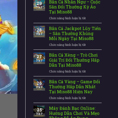
Cá
Bắn Cá Nhân Ngư – Cuộc
29
Giữa
Online
Săn Đổi Thưởng Kỳ Ảo
Th7
Lòng
Tại
Tại Miso88
Biển
Miso88
Tại
ở
Chức năng bình luận bị tắt
–
Miso88
Bắn
Trải
Cá
Nghiệm
Bắn Cá Jackpot Lũy Tiến
28
Nhân
Giải
– Săn Thưởng Khủng
Th7
Ngư
Trí
Mỗi Ngày Tại Miso88
–
Đổi
ở
Chức năng bình luận bị tắt
Cuộc
Thưởng
Bắn
Săn
Không
Cá
Đổi
Thể
Bắn Cá Xèng – Trò Chơi
27
Jackpot
Thưởng
Bỏ
Giải Trí Đổi Thưởng Hấp
Th7
Lũy
Kỳ
Lỡ
Dẫn Tại Miso88
Tiến
Ảo
ở
Chức năng bình luận bị tắt
–
Tại
Bắn
Săn
Miso88
Cá
Thưởng
Bắn Cá Vàng – Game Đổi
26
Xèng
Khủng
Thưởng Hấp Dẫn Nhất
Th7
–
Mỗi
Tại Miso88 Hiện Nay
Trò
Ngày
ở
Chức năng bình luận bị tắt
Chơi
Tại
Bắn
Giải
Miso88
Cá
Trí
Máy Đánh Bạc Online:
25
Vàng
Đổi
Hướng Dẫn Chơi Và Mẹo
Th7
–
Thưởng